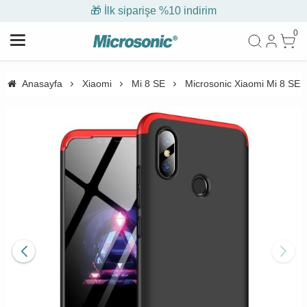
🎁 İlk siparişe %10 indirim
0
Anasayfa
Xiaomi
Mi 8 SE
Microsonic Xiaomi Mi 8 SE K