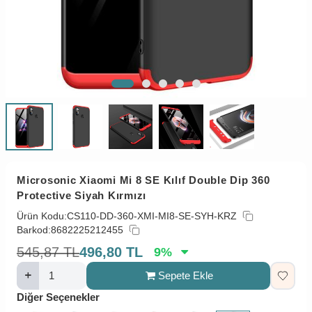
Microsonic Xiaomi Mi 8 SE Kılıf Double Dip 360
Protective Siyah Kırmızı
Ürün Kodu:
CS110-DD-360-XMI-MI8-SE-SYH-KRZ
Barkod:
8682225212455
545,87
TL
496,80
TL
9
%
Sepete Ekle
Diğer Seçenekler