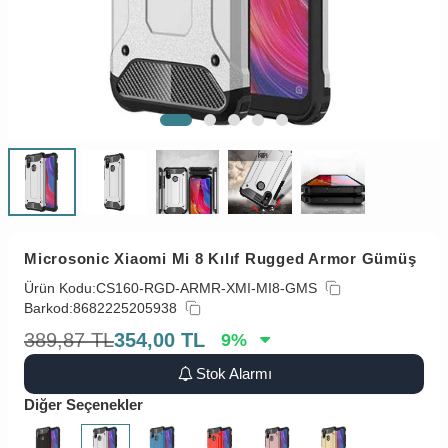
Microsonic Xiaomi Mi 8 Kılıf Rugged Armor Gümüş
Ürün Kodu:
CS160-RGD-ARMR-XMI-MI8-GMS
Barkod:
8682225205938
389,87
TL
354,00
TL
9
%
Stok Alarmı
Diğer Seçenekler