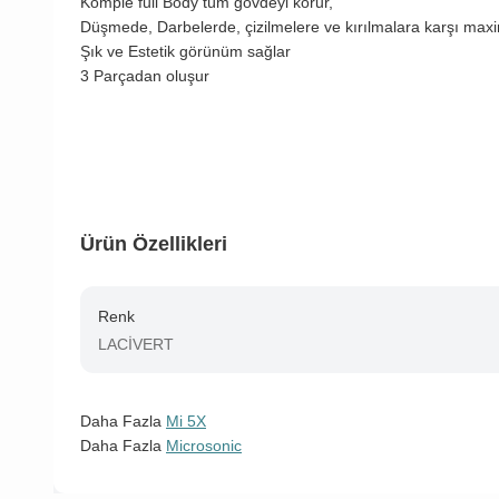
Komple full Body tüm gövdeyi korur,
Düşmede, Darbelerde, çizilmelere ve kırılmalara karşı m
Şık ve Estetik görünüm sağlar
3 Parçadan oluşur
Ürün Özellikleri
Renk
LACİVERT
Daha Fazla
Mi 5X
Daha Fazla
Microsonic