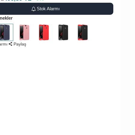
Stok Alarmı
nekler
larmı
Paylaş