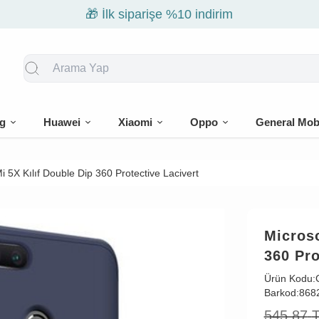
🎁 İlk siparişe %10 indirim
g
Huawei
Xiaomi
Oppo
General Mob
 5X Kılıf Double Dip 360 Protective Lacivert
Microso
360 Pro
Ürün Kodu:
Barkod:
868
545,87