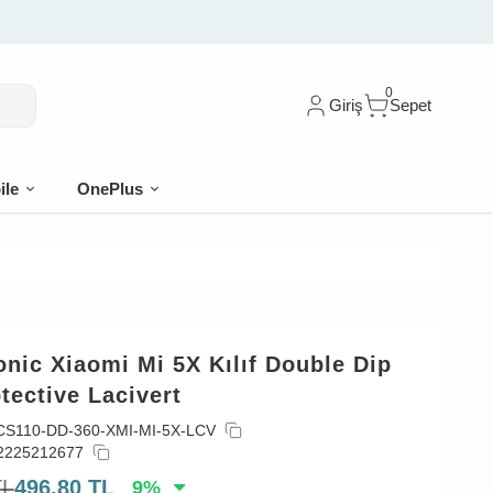
0
Giriş
Sepet
ile
OnePlus
nic Xiaomi Mi 5X Kılıf Double Dip
tective Lacivert
CS110-DD-360-XMI-MI-5X-LCV
2225212677
TL
496,80
TL
9
%