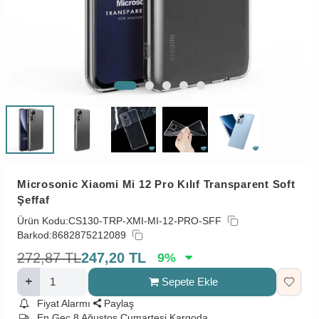
Microsonic Xiaomi Mi 12 Pro Kılıf Transparent Soft
Şeffaf
Ürün Kodu:
CS130-TRP-XMI-MI-12-PRO-SFF
Barkod:
8682875212089
272,87
TL
247,20
TL
9
%
Sepete Ekle
Fiyat Alarmı
Paylaş
En Geç 8 Ağustos Cumartesi Kargoda