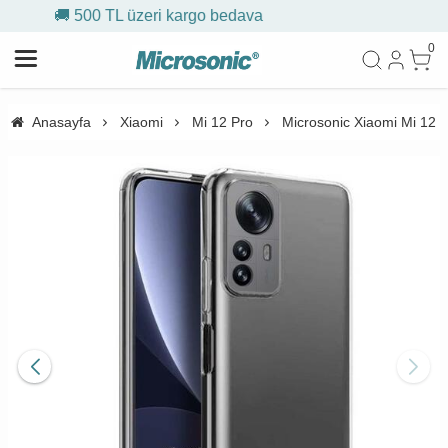
argo bedava
🎁 İlk siparişe %10
0
Anasayfa
Xiaomi
Mi 12 Pro
Microsonic Xiaomi Mi 12 Pr