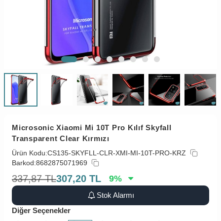
Microsonic Xiaomi Mi 10T Pro Kılıf Skyfall
Transparent Clear Kırmızı
Ürün Kodu:
CS135-SKYFLL-CLR-XMI-MI-10T-PRO-KRZ
Barkod:
8682875071969
337,87
TL
307,20
TL
9
%
Stok Alarmı
Diğer Seçenekler