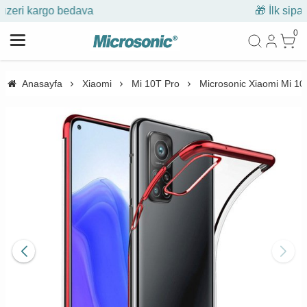
🎁 İlk siparişe %10 indirim
0
Anasayfa
Xiaomi
Mi 10T Pro
Microsonic Xiaomi Mi 10T