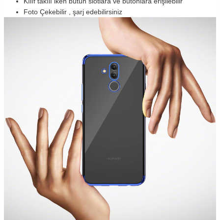
Kılıf takılı iken bütün slotlara ve butonlara erişilebilir
Foto Çekebilir , şarj edebilirsiniz