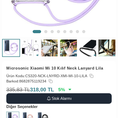
Microsonic Xiaomi Mi 10 Kılıf Neck Lanyard Lila
Ürün Kodu:
CS320-NCK-LNYRD-XMI-MI-10-LILA
Barkod:
8682875119234
335,83
TL
318,00
TL
5
%
Stok Alarmı
Diğer Seçenekler