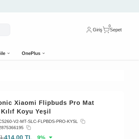
🎁 İlk siparişe %10 indirim
0
Giriş
Sepet
ile
OnePlus
onic Xiaomi Flipbuds Pro Mat
 Kılıf Koyu Yeşil
CS260-V2-MT-SLC-FLPBDS-PRO-KYSL
2875366195
TL
414,00
TL
9
%