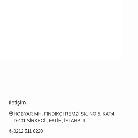
İletişim
HOBYAR MH. FINDIKÇI REMZİ SK. NO:5, KAT:4,
D:401 SİRKECİ , FATİH, İSTANBUL
0212 511 6220