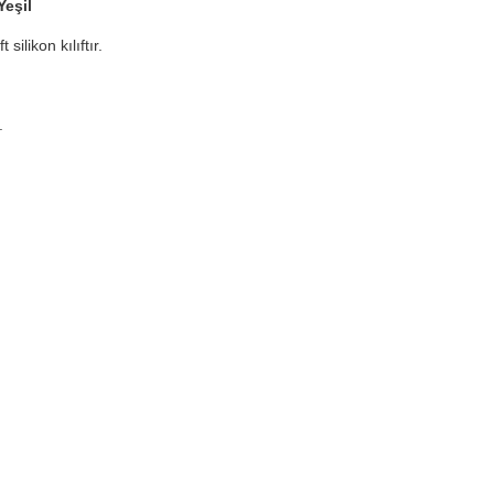
Yeşil
silikon kılıftır.
.