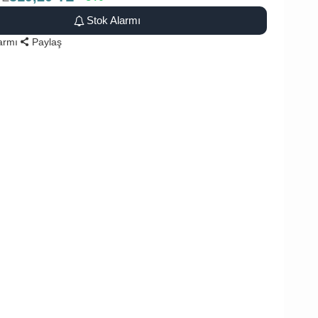
Stok Alarmı
larmı
Paylaş