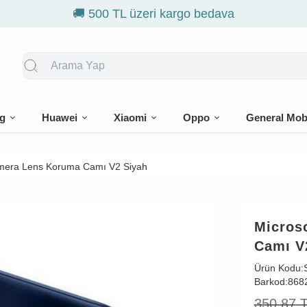
o bedava
g
Huawei
Xiaomi
Oppo
General Mob
amera Lens Koruma Camı V2 Siyah
Micros
Camı V
Ürün Kodu:
Barkod:
868
350,87