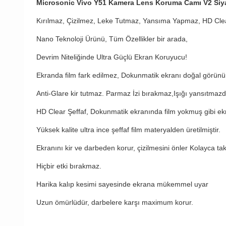
Microsonic Vivo Y51 Kamera Lens Koruma Camı V2 Siy
Kırılmaz, Çizilmez, Leke Tutmaz, Yansıma Yapmaz, HD Clea
Nano Teknoloji Ürünü, Tüm Özellikler bir arada,
Devrim Niteliğinde Ultra Güçlü Ekran Koruyucu!
Ekranda film fark edilmez, Dokunmatik ekranı doğal görün
Anti-Glare kir tutmaz. Parmaz İzi bırakmaz,Işığı yansıtmazdı
HD Clear Şeffaf, Dokunmatik ekranında film yokmuş gibi ekra
Yüksek kalite ultra ince şeffaf film materyalden üretilmiştir.
Ekranını kir ve darbeden korur, çizilmesini önler Kolayca takıp
Hiçbir etki bırakmaz.
Harika kalıp kesimi sayesinde ekrana mükemmel uyar
Uzun ömürlüdür, darbelere karşı maximum korur.