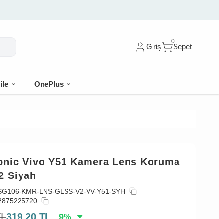
0
Giriş
Sepet
ile
OnePlus
onic Vivo Y51 Kamera Lens Koruma
2 Siyah
SG106-KMR-LNS-GLSS-V2-VV-Y51-SYH
2875225720
TL
319,20
TL
9
%