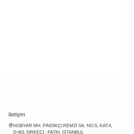
İletişim
HOBYAR MH. FINDIKÇI REMZİ SK. NO:5, KAT:4,
D:401 SİRKECİ , FATİH, İSTANBUL