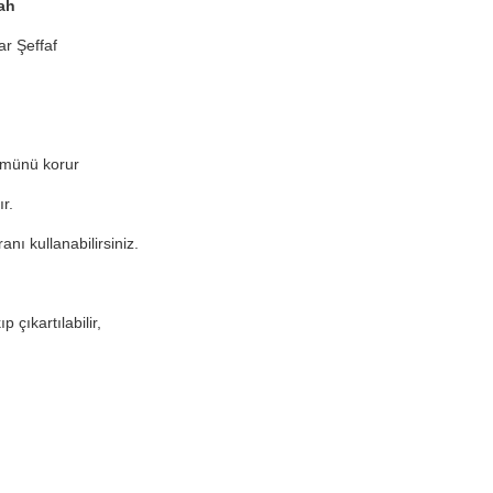
ah
r Şeffaf
ümünü korur
r.
nı kullanabilirsiniz.
 çıkartılabilir,