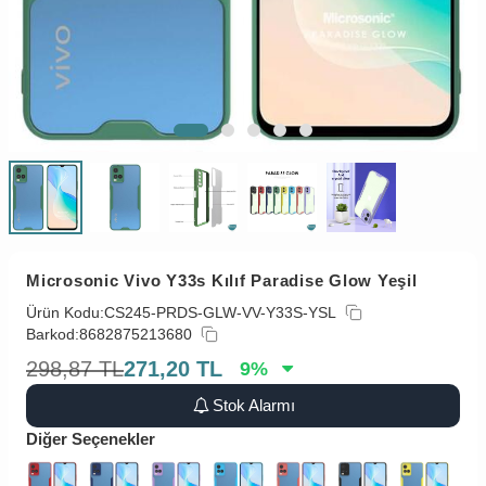
Microsonic Vivo Y33s Kılıf Paradise Glow Yeşil
Ürün Kodu:
CS245-PRDS-GLW-VV-Y33S-YSL
Barkod:
8682875213680
298,87
TL
271,20
TL
9
%
Stok Alarmı
Diğer Seçenekler