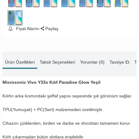
Fiyat Alarmı
Paylaş
Ürün Özellikleri
Taksit Seçenekleri
Yorumlar (0)
Tavsiye Et
Te
Microsonic Vivo Y33s Kılıf Paradise Glow Yeşil
Kılıfın arka kısmındaki şeffaf yapısı sayesinde şık görünüm sağlar.
TPU(Yumuşak) + PC(Sert) malzemeden üretilmiştir.
Cihazını çiziklerden, kirden ve darbe ve shocktan tamamen korur.
Kılıfı çıkarmadan bütün slotlara erişilebilir.