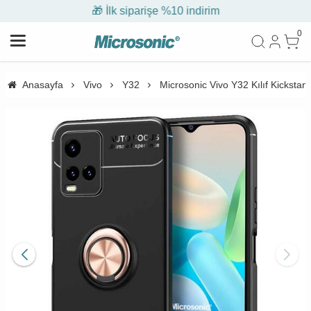
🎁 İlk siparişe %10 indirim
0
Anasayfa
Vivo
Y32
Microsonic Vivo Y32 Kılıf Kicksta