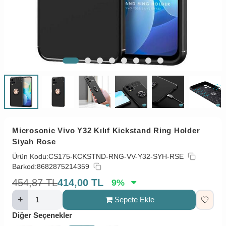
Microsonic Vivo Y32 Kılıf Kickstand Ring Holder
Siyah Rose
Ürün Kodu:
CS175-KCKSTND-RNG-VV-Y32-SYH-RSE
Barkod:
8682875214359
454,87
TL
414,00
TL
9
%
Sepete Ekle
Diğer Seçenekler