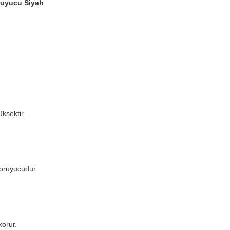
ruyucu Siyah
ksektir.
.
koruyucudur.
korur.