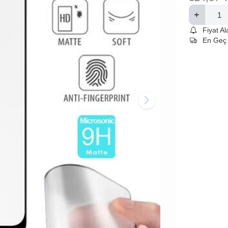
Fiyat A
En Geç 