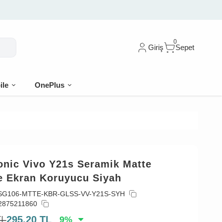
0
Giriş
Sepet
ile
OnePlus
onic Vivo Y21s Seramik Matte
le Ekran Koruyucu Siyah
SG106-MTTE-KBR-GLSS-VV-Y21S-SYH
2875211860
TL
295,20
TL
9
%