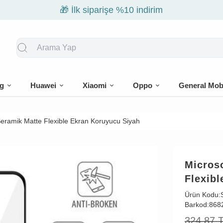
🎁 İlk siparişe %10 indirim
g
Huawei
Xiaomi
Oppo
General Mob
eramik Matte Flexible Ekran Koruyucu Siyah
Micros
Flexib
Ürün Kodu:
Barkod:
868
324,87