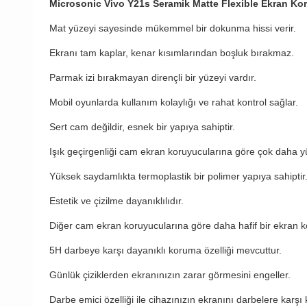
Microsonic Vivo Y21s Seramik Matte Flexible Ekran Ko
Mat yüzeyi sayesinde mükemmel bir dokunma hissi verir.
Ekranı tam kaplar, kenar kısımlarından boşluk bırakmaz.
Parmak izi bırakmayan dirençli bir yüzeyi vardır.
Mobil oyunlarda kullanım kolaylığı ve rahat kontrol sağlar.
Sert cam değildir, esnek bir yapıya sahiptir.
Işık geçirgenliği cam ekran koruyucularına göre çok daha yü
Yüksek saydamlıkta termoplastik bir polimer yapıya sahiptir
Estetik ve çizilme dayanıklılıdır.
Diğer cam ekran koruyucularına göre daha hafif bir ekran 
5H darbeye karşı dayanıklı koruma özelliği mevcuttur.
Günlük çiziklerden ekranınızın zarar görmesini engeller.
Darbe emici özelliği ile cihazınızın ekranını darbelere karşı 