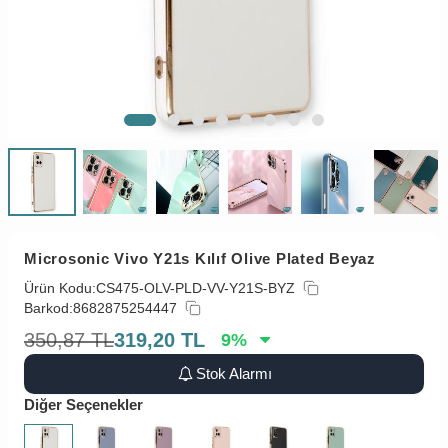
Microsonic Vivo Y21s Kılıf Olive Plated Beyaz
Ürün Kodu:
CS475-OLV-PLD-VV-Y21S-BYZ
Barkod:
8682875254447
350,87
TL
319,20
TL
9
%
Stok Alarmı
Diğer Seçenekler