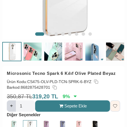
Microsonic Tecno Spark 6 Kılıf Olive Plated Beyaz
Ürün Kodu:
CS475-OLV-PLD-TCN-SPRK-6-BYZ
Barkod:
8682875428701
350,87
TL
319,20
TL
9
%
Sepete Ekle
Diğer Seçenekler