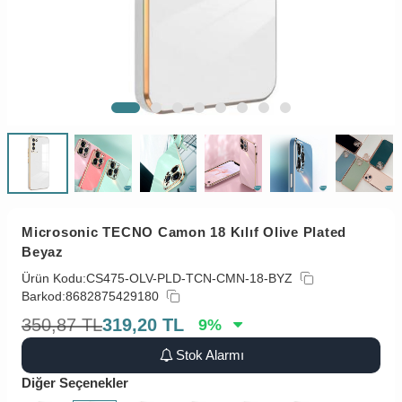
Microsonic TECNO Camon 18 Kılıf Olive Plated
Beyaz
Ürün Kodu:
CS475-OLV-PLD-TCN-CMN-18-BYZ
Barkod:
8682875429180
350,87
TL
319,20
TL
9
%
Stok Alarmı
Diğer Seçenekler