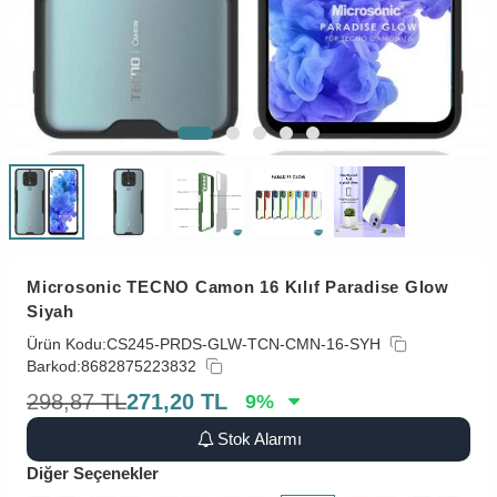
Microsonic TECNO Camon 16 Kılıf Paradise Glow
Siyah
Ürün Kodu:
CS245-PRDS-GLW-TCN-CMN-16-SYH
Barkod:
8682875223832
298,87
TL
271,20
TL
9
%
Stok Alarmı
Diğer Seçenekler