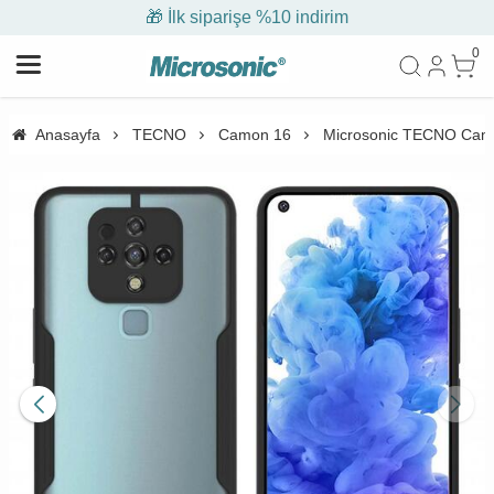
🎁 İlk siparişe %10 indirim
0
Anasayfa
TECNO
Camon 16
Microsonic TECNO Camon