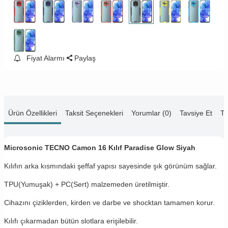
Fiyat Alarmı
Paylaş
Ürün Özellikleri
Taksit Seçenekleri
Yorumlar (0)
Tavsiye Et
Te
Microsonic TECNO Camon 16 Kılıf Paradise Glow Siyah
Kılıfın arka kısmındaki şeffaf yapısı sayesinde şık görünüm sağlar.
TPU(Yumuşak) + PC(Sert) malzemeden üretilmiştir.
Cihazını çiziklerden, kirden ve darbe ve shocktan tamamen korur.
Kılıfı çıkarmadan bütün slotlara erişilebilir.