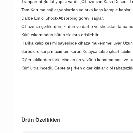
Tranparent Şeffaf yapısı vardır ,Cihazınızın Kasa Deseni,
Tam Koruma sağlar,yanlardan ve arka kasa komple kaplar,
Darbe Emici Shock-Absorbing görevi sağlar,
Cihazınızı çiziklerden, kirden ve darbe ve shocktan tamam
Kılıfı çıkarmadan bütün slotlara erişilebilir.
Harika kalıp kesimi sayesinde cihaza mükemmel uyar Uzun
darbelere karşı maximum korur. Kolayca takıp çıkartılabilir.
Diğer kılıflardan farkı cihazın ön yüzünü kapatmaması ve b
Kılıf Ultra incedir. Cepte taşırken diğer kılıflar gibi rahatsızl
Ürün Özellikleri