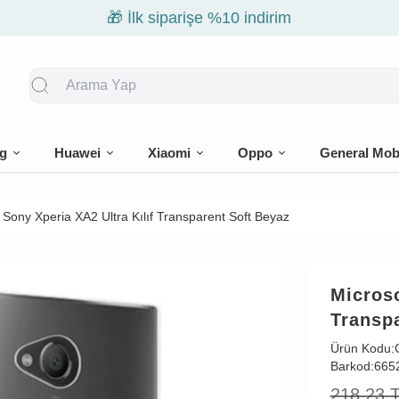
🎁 İlk siparişe %10 indirim
g
Huawei
Xiaomi
Oppo
General Mob
 Sony Xperia XA2 Ultra Kılıf Transparent Soft Beyaz
Microso
Transp
Ürün Kodu:
Barkod:
665
218,23