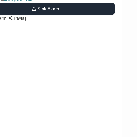
Stok Alarmı
larmı
Paylaş