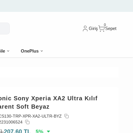
0
Giriş
Sepet
ile
OnePlus
nic Sony Xperia XA2 Ultra Kılıf
arent Soft Beyaz
CS130-TRP-XPR-XA2-ULTR-BYZ
2231006524
TL
207,60
TL
5
%