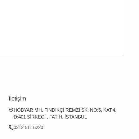
İletişim
HOBYAR MH. FINDIKÇI REMZİ SK. NO:5, KAT:4,
D:401 SİRKECİ , FATİH, İSTANBUL
0212 511 6220