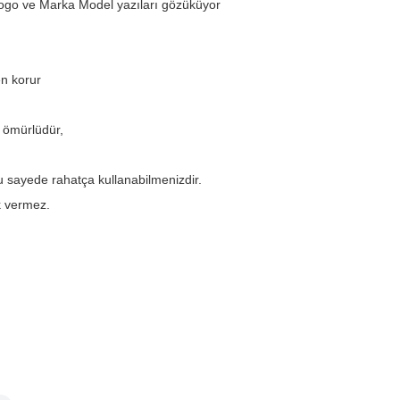
 Logo ve Marka Model yazıları gözüküyor
en korur
 ömürlüdür,
u sayede rahatça kullanabilmenizdir.
ık vermez.