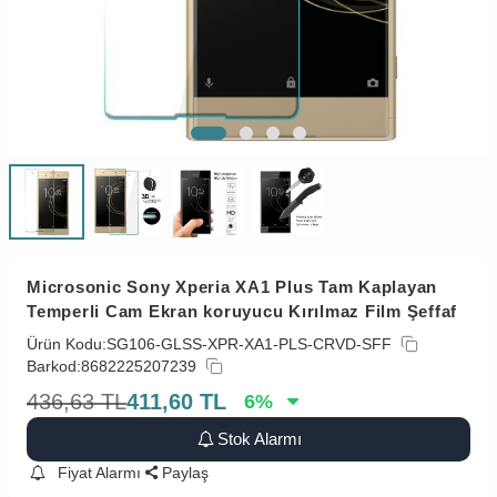
Microsonic Sony Xperia XA1 Plus Tam Kaplayan
Temperli Cam Ekran koruyucu Kırılmaz Film Şeffaf
Ürün Kodu:
SG106-GLSS-XPR-XA1-PLS-CRVD-SFF
Barkod:
8682225207239
436,63
TL
411,60
TL
6
%
Stok Alarmı
Fiyat Alarmı
Paylaş