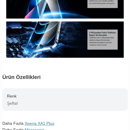
Ürün Özellikleri
Renk
Şeffaf
Daha Fazla
Xperia XA1 Plus
Daha Fazla
Microsonic