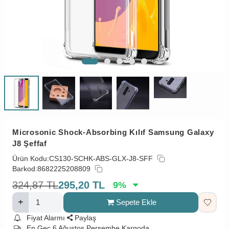
Microsonic Shock-Absorbing Kılıf Samsung Galaxy
J8 Şeffaf
Ürün Kodu:
CS130-SCHK-ABS-GLX-J8-SFF
Barkod:
8682225208809
324,87
TL
295,20
TL
9
%
Sepete Ekle
Fiyat Alarmı
Paylaş
En Geç 6 Ağustos Perşembe Kargoda