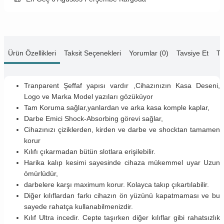
Ürün Özellikleri
Taksit Seçenekleri
Yorumlar (0)
Tavsiye Et
Te
Tranparent Şeffaf yapısı vardır ,Cihazınızın Kasa Deseni,
Logo ve Marka Model yazıları gözüküyor
Tam Koruma sağlar,yanlardan ve arka kasa komple kaplar,
Darbe Emici Shock-Absorbing görevi sağlar,
Cihazınızı çiziklerden, kirden ve darbe ve shocktan tamamen
korur
Kılıfı çıkarmadan bütün slotlara erişilebilir.
Harika kalıp kesimi sayesinde cihaza mükemmel uyar Uzun
ömürlüdür,
darbelere karşı maximum korur. Kolayca takıp çıkartılabilir.
Diğer kılıflardan farkı cihazın ön yüzünü kapatmaması ve bu
sayede rahatça kullanabilmenizdir.
Kılıf Ultra incedir. Cepte taşırken diğer kılıflar gibi rahatsızlık