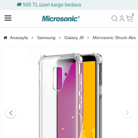
🎁 İlk siparişe %10 indirim
0
Anasayfa
Samsung
Galaxy J8
Microsonic Shock-Absor