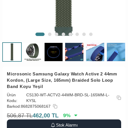
Microsonic Samsung Galaxy Watch Active 2 44mm
Kordon, (Large Size, 165mm) Braided Solo Loop
Band Koyu Yeşil
Ürün
CS130-WT-ACTV2-44MM-BRD-SL-165MM-L-
Kodu:
KYSL
Barkod:
8682875068167
506,87
TL
462,00
TL
9
%
Stok Alarmı