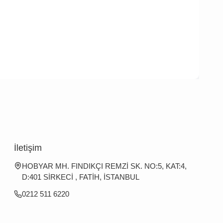
İletişim
HOBYAR MH. FINDIKÇI REMZİ SK. NO:5, KAT:4,
D:401 SİRKECİ , FATİH, İSTANBUL
0212 511 6220