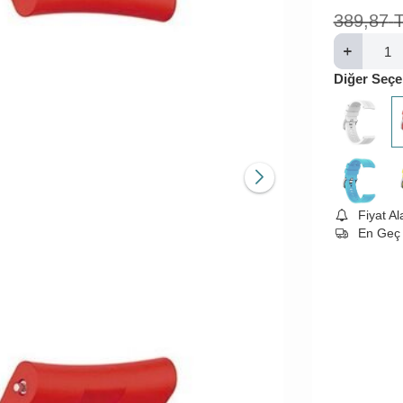
389,87
Diğer Seçe
Fiyat A
En Geç