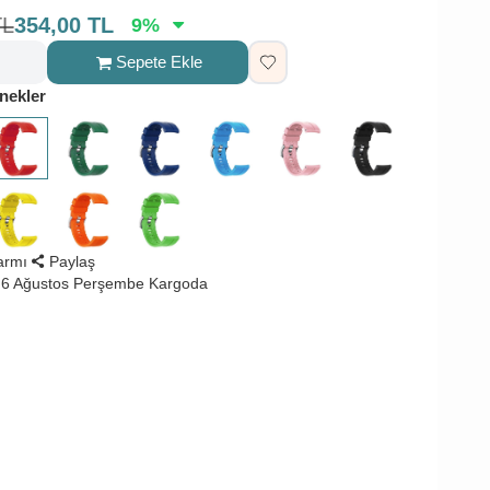
TL
354,00
TL
9
%
Sepete Ekle
nekler
larmı
Paylaş
 6 Ağustos Perşembe Kargoda