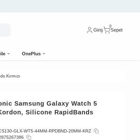
 İlk siparişe %10 indirim
0
Giriş
Sepet
ile
OnePlus
ds Kırmızı
onic Samsung Galaxy Watch 5
ordon, Silicone RapidBands
CS130-GLX-WT5-44MM-RPDBND-20MM-KRZ
2875267386