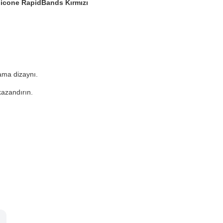
icone RapidBands Kırmızı
ama dizaynı.
kazandırın.