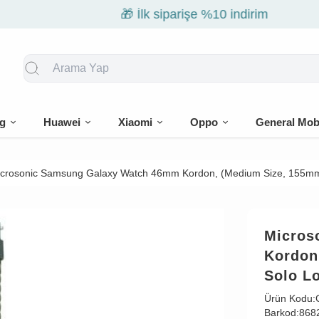
🎁 İlk siparişe %10 indirim
g
Huawei
Xiaomi
Oppo
General Mob
crosonic Samsung Galaxy Watch 46mm Kordon, (Medium Size, 155mm)
Micros
Kordon
Solo L
Ürün Kodu:
Barkod:
868