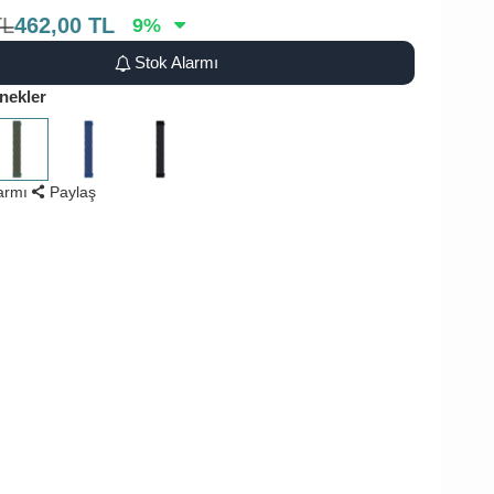
TL
462,00
TL
9
%
Stok Alarmı
nekler
larmı
Paylaş