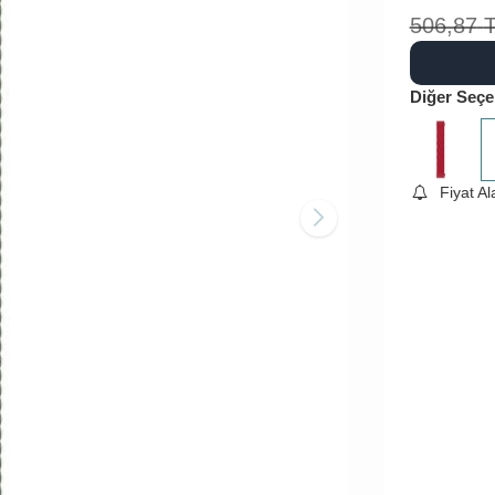
506,87
Diğer Seçe
Fiyat A