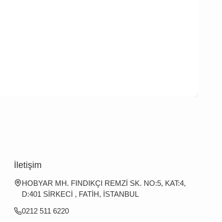
İletişim
HOBYAR MH. FINDIKÇI REMZİ SK. NO:5, KAT:4,
D:401 SİRKECİ , FATİH, İSTANBUL
0212 511 6220