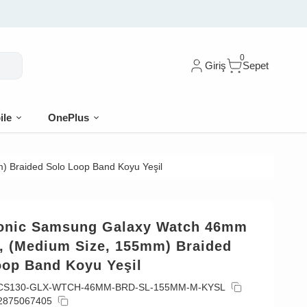
0
Giriş
Sepet
ile
OnePlus
 Braided Solo Loop Band Koyu Yeşil
onic Samsung Galaxy Watch 46mm
, (Medium Size, 155mm) Braided
oop Band Koyu Yeşil
CS130-GLX-WTCH-46MM-BRD-SL-155MM-M-KYSL
2875067405