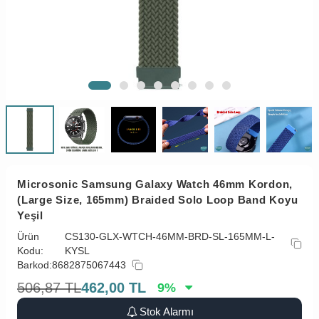
Microsonic Samsung Galaxy Watch 46mm Kordon,
(Large Size, 165mm) Braided Solo Loop Band Koyu
Yeşil
Ürün
CS130-GLX-WTCH-46MM-BRD-SL-165MM-L-
Kodu:
KYSL
Barkod:
8682875067443
506,87
TL
462,00
TL
9
%
Stok Alarmı