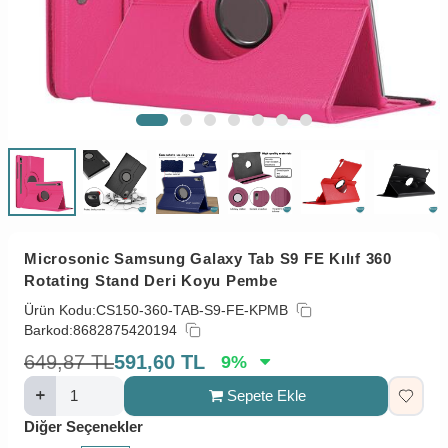
Microsonic Samsung Galaxy Tab S9 FE Kılıf 360
Rotating Stand Deri Koyu Pembe
Ürün Kodu:
CS150-360-TAB-S9-FE-KPMB
Barkod:
8682875420194
649,87
TL
591,60
TL
9
%
Sepete Ekle
Diğer Seçenekler