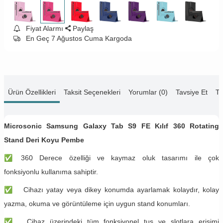
Fiyat Alarmı
Paylaş
En Geç 7 Ağustos Cuma Kargoda
Ürün Özellikleri
Taksit Seçenekleri
Yorumlar (0)
Tavsiye Et
Te
Microsonic Samsung Galaxy Tab S9 FE Kılıf 360 Rotating
Stand Deri Koyu Pembe
✅
360 Derece özelliği ve kaymaz oluk tasarımı ile çok
fonksiyonlu kullanıma sahiptir.
✅
Cihazı yatay veya dikey konumda ayarlamak kolaydır, kolay
yazma, okuma ve görüntüleme için uygun stand konumları.
✅
Cihaz üzerindeki tüm fonksiyonel tuş ve slotlara erişimi