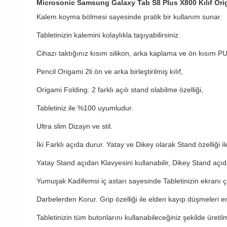
Microsonic Samsung Galaxy Tab S8 Plus X800 Kılıf Orig
Kalem koyma bölmesi sayesinde pratik bir kullanım sunar.
Tabletinizin kalemini kolaylıkla taşıyabilirsiniz.
Cihazı taktığınız kısım silikon, arka kaplama ve ön kısım P
Pencil Origami 2li ön ve arka birleştirilmiş kılıf,
Origami Folding: 2 farklı açılı stand olabilme özelliği,
Tabletiniz ile %100 uyumludur.
Ultra slim Dizayn ve stil.
İki Farklı açıda durur. Yatay ve Dikey olarak Stand özelliği ile
Yatay Stand açıdan Klavyesini kullanabilir, Dikey Stand açıda
Yumuşak Kadifemsi iç astarı sayesinde Tabletinizin ekranı çiz
Darbelerden Korur. Grip özelliği ile elden kayıp düşmeleri e
Tabletinizin tüm butonlarını kullanabileceğiniz şekilde üretilmi