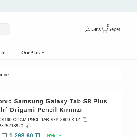
0
Giriş
Sepet
ile
OnePlus
ırmızı
onic Samsung Galaxy Tab S8 Plus
lıf Origami Pencil Kırmızı
CS190-ORGM-PNCL-TAB-S8P-X800-KRZ
2875218920
7
TL
1.293,60
TL
9
%