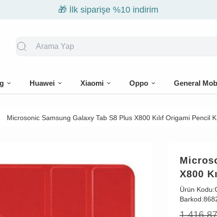
🎁 İlk siparişe %10 indirim
g
Huawei
Xiaomi
Oppo
General Mob
Microsonic Samsung Galaxy Tab S8 Plus X800 Kılıf Origami Pencil K
Micros
X800 Kı
Ürün Kodu:
Barkod:
868
1.416,8