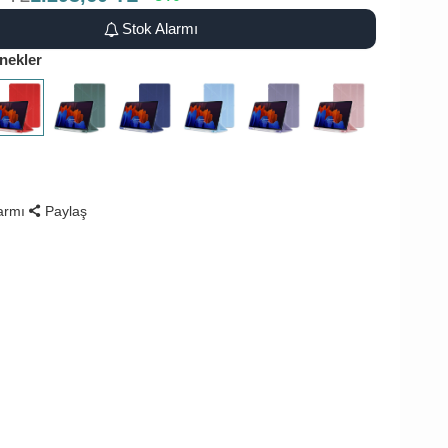
Stok Alarmı
nekler
larmı
Paylaş