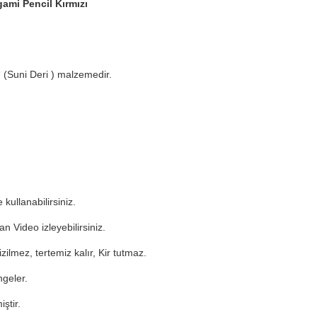
ami Pencil Kırmızı
U (Suni Deri ) malzemedir.
 kullanabilirsiniz.
n Video izleyebilirsiniz.
ilmez, tertemiz kalır, Kir tutmaz.
ngeler.
ştir.