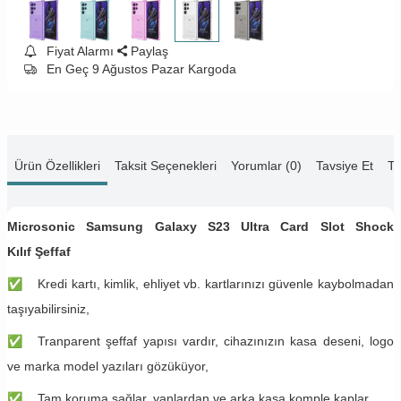
Fiyat Alarmı
Paylaş
En Geç 9 Ağustos Pazar Kargoda
Ürün Özellikleri
Taksit Seçenekleri
Yorumlar (0)
Tavsiye Et
Te
Microsonic Samsung Galaxy S23 Ultra Card Slot Shock
Kılıf
Şeffaf
✅
Kredi kartı, kimlik, ehliyet vb. kartlarınızı güvenle kaybolmadan
taşıyabilirsiniz,
✅
Tranparent şeffaf yapısı vardır, cihazınızın kasa deseni, logo
ve marka model yazıları gözüküyor,
✅
Tam koruma sağlar, yanlardan ve arka kasa komple kaplar,