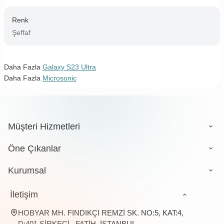
Renk
Şeffaf
Daha Fazla
Galaxy S23 Ultra
Daha Fazla
Microsonic
Müşteri Hizmetleri
Öne Çıkanlar
Kurumsal
İletişim
HOBYAR MH. FINDIKÇI REMZİ SK. NO:5, KAT:4,
D:401 SİRKECİ , FATİH, İSTANBUL