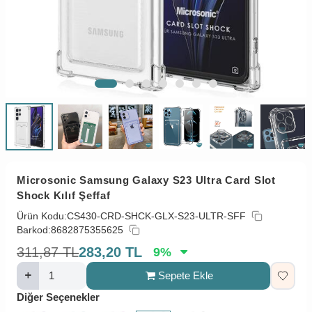
Microsonic Samsung Galaxy S23 Ultra Card Slot
Shock Kılıf Şeffaf
Ürün Kodu:
CS430-CRD-SHCK-GLX-S23-ULTR-SFF
Barkod:
8682875355625
311,87
TL
283,20
TL
9
%
Sepete Ekle
Diğer Seçenekler