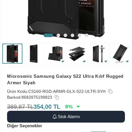
Microsonic Samsung Galaxy S22 Ultra Kılıf Rugged
Armor Siyah
Ürün Kodu:
CS160-RGD-ARMR-GLX-S22-ULTR-SYH
Barkod:
8682875199823
389,87
TL
354,00
TL
9
%
Stok Alarmı
Diğer Seçenekler