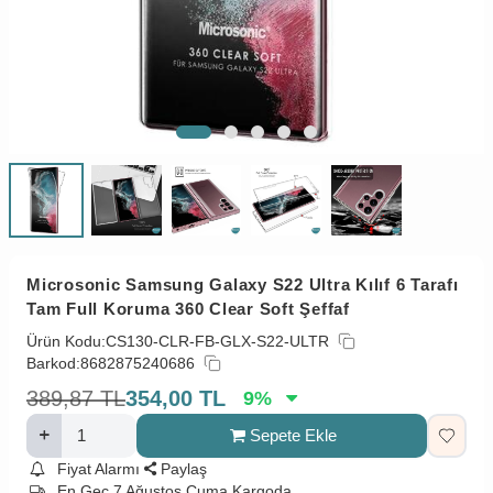
Microsonic Samsung Galaxy S22 Ultra Kılıf 6 Tarafı
Tam Full Koruma 360 Clear Soft Şeffaf
Ürün Kodu:
CS130-CLR-FB-GLX-S22-ULTR
Barkod:
8682875240686
389,87
TL
354,00
TL
9
%
Sepete Ekle
Fiyat Alarmı
Paylaş
En Geç 7 Ağustos Cuma Kargoda