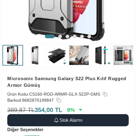
Microsonic Samsung Galaxy S22 Plus Kılıf Rugged
Armor Gümüş
Ürün Kodu:
CS160-RGD-ARMR-GLX-S22P-GMS
Barkod:
8682875199847
389,87
TL
354,00
TL
9
%
Stok Alarmı
Diğer Seçenekler