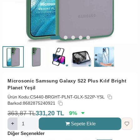
Microsonic Samsung Galaxy S22 Plus Kılıf Bright
Planet Yeşil
Ürün Kodu:
CS440-BRGHT-PLNT-GLX-S22P-YSL
Barkod:
8682875240921
363,87
TL
331,20
TL
9
%
Sepete Ekle
Diğer Seçenekler