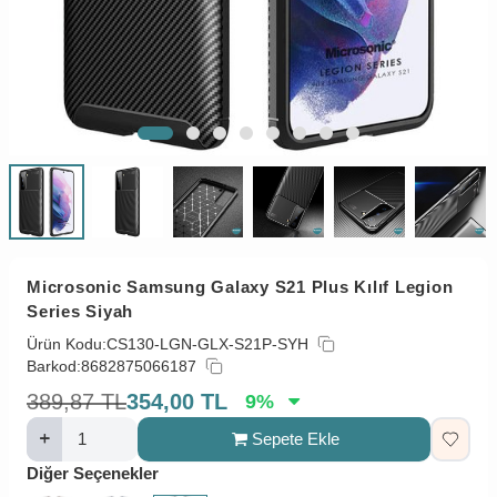
Microsonic Samsung Galaxy S21 Plus Kılıf Legion
Series Siyah
Ürün Kodu:
CS130-LGN-GLX-S21P-SYH
Barkod:
8682875066187
389,87
TL
354,00
TL
9
%
Sepete Ekle
Diğer Seçenekler