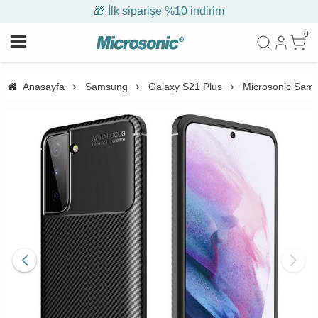
🎁 İlk siparişe %10 indirim
0
Anasayfa
Samsung
Galaxy S21 Plus
Microsonic Samsu