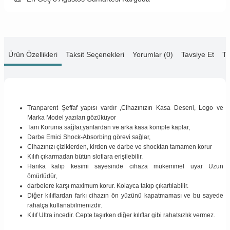
Ürün Özellikleri
Taksit Seçenekleri
Yorumlar (0)
Tavsiye Et
Te
Tranparent Şeffaf yapısı vardır ,Cihazınızın Kasa Deseni, Logo ve
Marka Model yazıları gözüküyor
Tam Koruma sağlar,yanlardan ve arka kasa komple kaplar,
Darbe Emici Shock-Absorbing görevi sağlar,
Cihazınızı çiziklerden, kirden ve darbe ve shocktan tamamen korur
Kılıfı çıkarmadan bütün slotlara erişilebilir.
Harika kalıp kesimi sayesinde cihaza mükemmel uyar Uzun
ömürlüdür,
darbelere karşı maximum korur. Kolayca takıp çıkartılabilir.
Diğer kılıflardan farkı cihazın ön yüzünü kapatmaması ve bu sayede
rahatça kullanabilmenizdir.
Kılıf Ultra incedir. Cepte taşırken diğer kılıflar gibi rahatsızlık vermez.