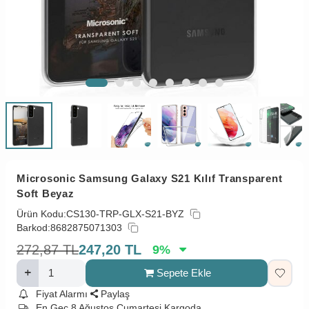
Microsonic Samsung Galaxy S21 Kılıf Transparent
Soft Beyaz
Ürün Kodu:
CS130-TRP-GLX-S21-BYZ
Barkod:
8682875071303
272,87
TL
247,20
TL
9
%
Sepete Ekle
Fiyat Alarmı
Paylaş
En Geç 8 Ağustos Cumartesi Kargoda