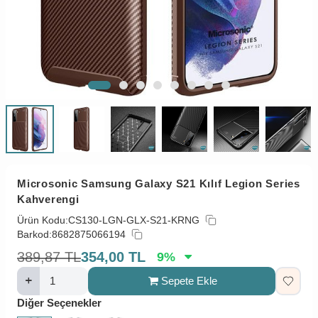
Microsonic Samsung Galaxy S21 Kılıf Legion Series
Kahverengi
Ürün Kodu:
CS130-LGN-GLX-S21-KRNG
Barkod:
8682875066194
389,87
TL
354,00
TL
9
%
Sepete Ekle
Diğer Seçenekler