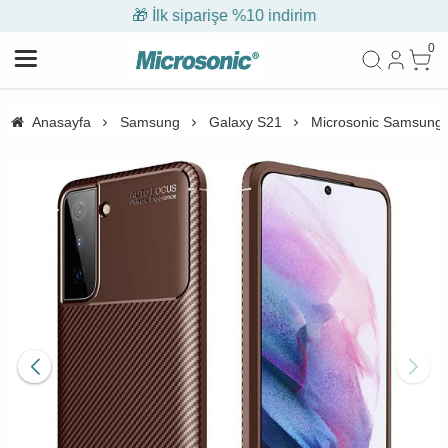
🎁 İlk siparişe %10 indirim
0
Anasayfa
Samsung
Galaxy S21
Microsonic Samsung G