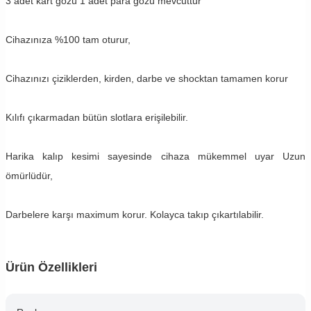
3 adet kart gözü 1 adet para gözü mevcuttur
Cihazınıza %100 tam oturur,
Cihazınızı çiziklerden, kirden, darbe ve shocktan tamamen korur
Kılıfı çıkarmadan bütün slotlara erişilebilir.
Harika kalıp kesimi sayesinde cihaza mükemmel uyar Uzun
ömürlüdür,
Darbelere karşı maximum korur. Kolayca takıp çıkartılabilir.
Ürün Özellikleri