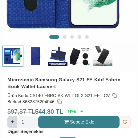
Microsonic Samsung Galaxy S21 FE Kılıf Fabric
Book Wallet Lacivert
Ürün Kodu:
CS140-FBRC-BK-WLT-GLX-S21-FE-LCV
Barkod:
8682875204046
597,87
TL
544,80
TL
9
%
Sepete Ekle
Diğer Seçenekler