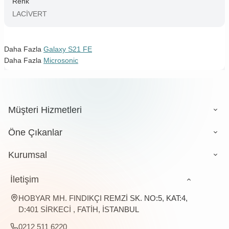
Renk
LACİVERT
Daha Fazla
Galaxy S21 FE
Daha Fazla
Microsonic
Müşteri Hizmetleri
Öne Çıkanlar
Kurumsal
İletişim
HOBYAR MH. FINDIKÇI REMZİ SK. NO:5, KAT:4,
D:401 SİRKECİ , FATİH, İSTANBUL
0212 511 6220