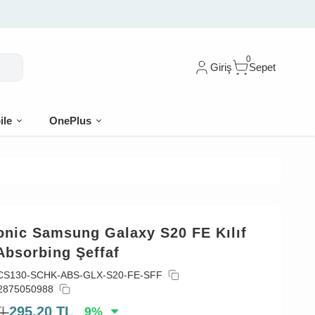
0
Giriş
Sepet
ile
OnePlus
onic Samsung Galaxy S20 FE Kılıf
Absorbing Şeffaf
CS130-SCHK-ABS-GLX-S20-FE-SFF
2875050988
TL
295,20
TL
9
%