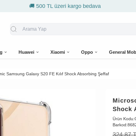
🎁 İlk siparişe %10 indirim
g
Huawei
Xiaomi
Oppo
General Mob
nic Samsung Galaxy S20 FE Kılıf Shock Absorbing Şeffaf
Micros
Shock 
Ürün Kodu:
Barkod:
868
324,87