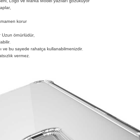
eseni, Logo ve Marka Model yazıları gözüküyor
aplar,
 tamamen korur
r Uzun ömürlüdür,
labilir.
sı ve bu sayede rahatça kullanabilmenizdir.
hatsızlık vermez.