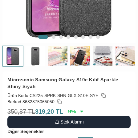
Microsonic Samsung Galaxy S10e Kılıf Sparkle
Shiny Siyah
Ürün Kodu:
CS225-SPRK-SHN-GLX-S10E-SYH
Barkod:
8682875065050
350,87
TL
319,20
TL
9
%
Stok Alarmı
Diğer Seçenekler