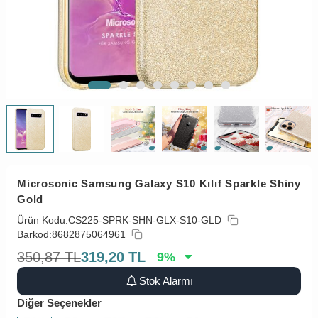
Microsonic Samsung Galaxy S10 Kılıf Sparkle Shiny
Gold
Ürün Kodu:
CS225-SPRK-SHN-GLX-S10-GLD
Barkod:
8682875064961
350,87
TL
319,20
TL
9
%
Stok Alarmı
Diğer Seçenekler