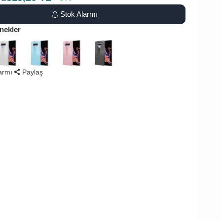
Stok Alarmı
nekler
larmı
Paylaş