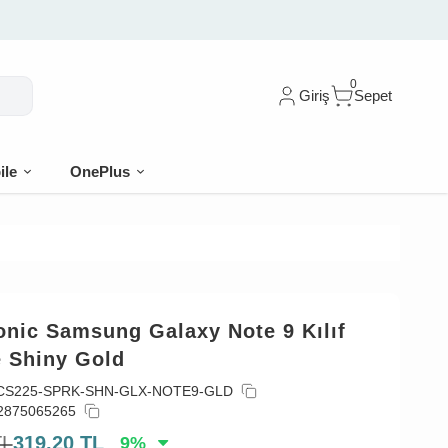
0
Giriş
Sepet
ile
OnePlus
onic Samsung Galaxy Note 9 Kılıf
e Shiny Gold
CS225-SPRK-SHN-GLX-NOTE9-GLD
2875065265
TL
319,20
TL
9
%