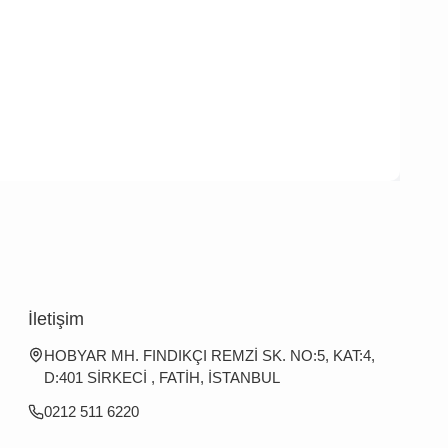
İletişim
HOBYAR MH. FINDIKÇI REMZİ SK. NO:5, KAT:4,
D:401 SİRKECİ , FATİH, İSTANBUL
0212 511 6220