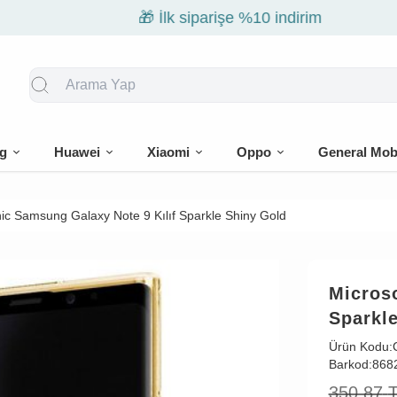
🎁 İlk siparişe %10 indirim
g
Huawei
Xiaomi
Oppo
General Mob
ic Samsung Galaxy Note 9 Kılıf Sparkle Shiny Gold
Micros
Sparkl
Ürün Kodu:
Barkod:
868
350,87