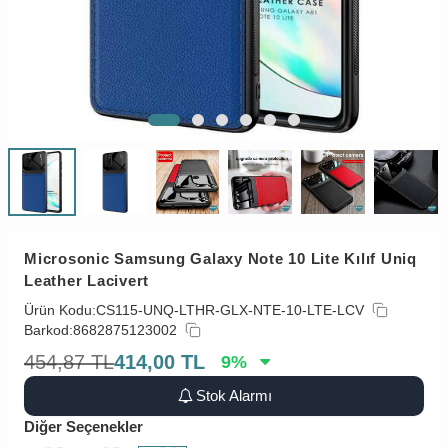
Microsonic Samsung Galaxy Note 10 Lite Kılıf Uniq
Leather Lacivert
Ürün Kodu:
CS115-UNQ-LTHR-GLX-NTE-10-LTE-LCV
Barkod:
8682875123002
454,87
TL
414,00
TL
9
%
Stok Alarmı
Diğer Seçenekler