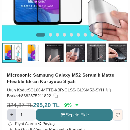
Microsonic Samsung Galaxy M52 Seramik Matte
Flexible Ekran Koruyucu Siyah
Ürün Kodu:
SG106-MTTE-KBR-GLSS-GLX-M52-SYH
Barkod:
8682875211822
324,87
TL
295,20
TL
9
%
Sepete Ekle
Fiyat Alarmı
Paylaş
En Geç 6 Ağustos Perşembe Kargoda