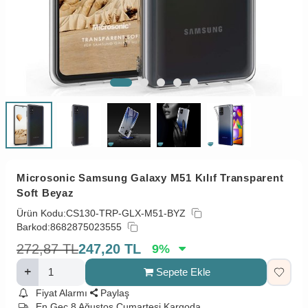
Microsonic Samsung Galaxy M51 Kılıf Transparent
Soft Beyaz
Ürün Kodu:
CS130-TRP-GLX-M51-BYZ
Barkod:
8682875023555
272,87
TL
247,20
TL
9
%
Sepete Ekle
Fiyat Alarmı
Paylaş
En Geç 8 Ağustos Cumartesi Kargoda