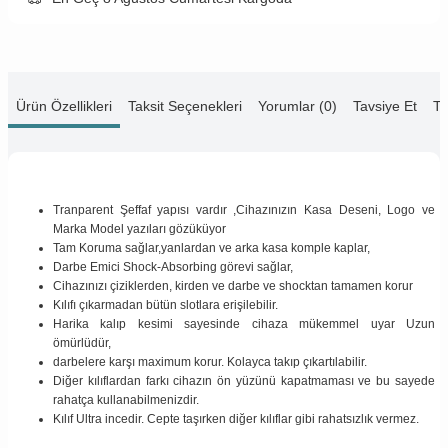
Ürün Özellikleri
Taksit Seçenekleri
Yorumlar (0)
Tavsiye Et
Te
Tranparent Şeffaf yapısı vardır ,Cihazınızın Kasa Deseni, Logo ve
Marka Model yazıları gözüküyor
Tam Koruma sağlar,yanlardan ve arka kasa komple kaplar,
Darbe Emici Shock-Absorbing görevi sağlar,
Cihazınızı çiziklerden, kirden ve darbe ve shocktan tamamen korur
Kılıfı çıkarmadan bütün slotlara erişilebilir.
Harika kalıp kesimi sayesinde cihaza mükemmel uyar Uzun
ömürlüdür,
darbelere karşı maximum korur. Kolayca takıp çıkartılabilir.
Diğer kılıflardan farkı cihazın ön yüzünü kapatmaması ve bu sayede
rahatça kullanabilmenizdir.
Kılıf Ultra incedir. Cepte taşırken diğer kılıflar gibi rahatsızlık vermez.