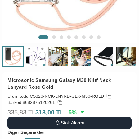
Microsonic Samsung Galaxy M30 Kılıf Neck
Lanyard Rose Gold
Ürün Kodu:
CS320-NCK-LNYRD-GLX-M30-RGLD
Barkod:
8682875120261
335,83
TL
318,00
TL
5
%
Stok Alarmı
Diğer Seçenekler