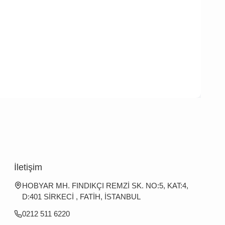
İletişim
HOBYAR MH. FINDIKÇI REMZİ SK. NO:5, KAT:4,
D:401 SİRKECİ , FATİH, İSTANBUL
0212 511 6220