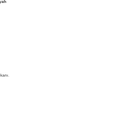
iyah
kanı.