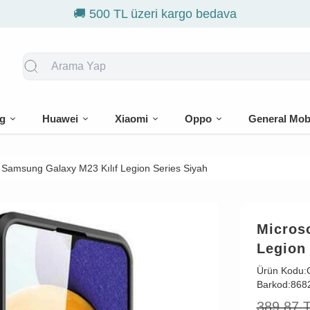

g
Huawei
Xiaomi
Oppo
General Mob
 Samsung Galaxy M23 Kılıf Legion Series Siyah
Micros
Legion 
Ürün Kodu:
Barkod:
868
389,87