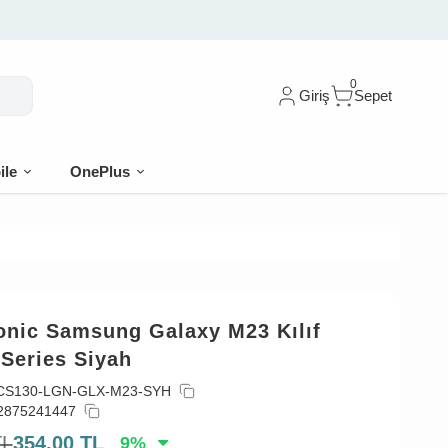
 İlk siparişe %10 indirim
0
Giriş
Sepet
ile
OnePlus
onic Samsung Galaxy M23 Kılıf
Series Siyah
CS130-LGN-GLX-M23-SYH
2875241447
TL
354,00
TL
9
%