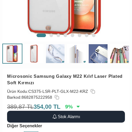
Microsonic Samsung Galaxy M22 Kılıf Laser Plated
Soft Kırmızı
Ürün Kodu:
CS375-LSR-PLT-GLX-M22-KRZ
Barkod:
8682875222958
389,87
TL
354,00
TL
9
%
Stok Alarmı
Diğer Seçenekler