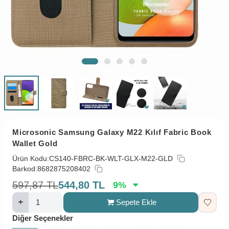
Microsonic Samsung Galaxy M22 Kılıf Fabric Book
Wallet Gold
Ürün Kodu:
CS140-FBRC-BK-WLT-GLX-M22-GLD
Barkod:
8682875208402
597,87
TL
544,80
TL
9
%
Sepete Ekle
Diğer Seçenekler