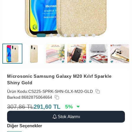
Microsonic Samsung Galaxy M20 Kılıf Sparkle
Shiny Gold
Ürün Kodu:
CS225-SPRK-SHN-GLX-M20-GLD
Barkod:
8682875064664
307,86
TL
291,60
TL
5
%
Stok Alarmı
Diğer Seçenekler