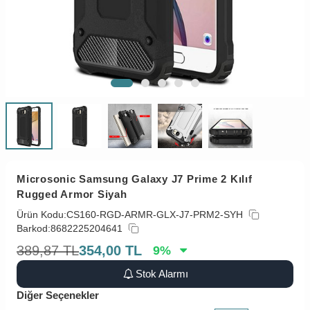
Microsonic Samsung Galaxy J7 Prime 2 Kılıf
Rugged Armor Siyah
Ürün Kodu:
CS160-RGD-ARMR-GLX-J7-PRM2-SYH
Barkod:
8682225204641
389,87
TL
354,00
TL
9
%
Stok Alarmı
Diğer Seçenekler