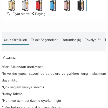
Fiyat Alarmı
Paylaş
Ürün Özellikleri
Taksit Seçenekleri
Yorumlar (0)
Tavsiye Et
Te
Özellikler :
*Sert Silikondan üretilmiştir.
*İç ve dış yapısı sayesinde darbelere ve çiziklere karşı maksimum
dayanıklıdır
*Çok sağlam yapıya sahiptir
*Kolay Takma
*Her ince ayrıntısı özenle uyarlanmıştır
*Tüm butonlara rahatlıkla ulaşabilirsiniz