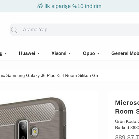
🎁 İlk siparişe %10 indirim
g
Huawei
Xiaomi
Oppo
General Mob
nic Samsung Galaxy J6 Plus Kılıf Room Silikon Gri
Micros
Room S
Ürün Kodu:
Barkod:
868
389,87