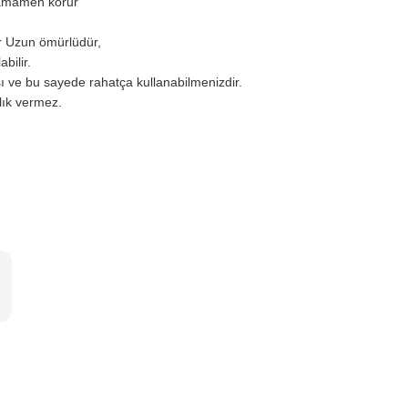
 tamamen korur
r Uzun ömürlüdür,
bilir.
ı ve bu sayede rahatça kullanabilmenizdir.
zlık vermez.