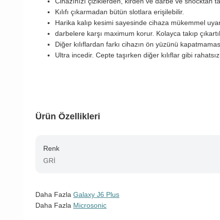
Cihazınızı çiziklerden, kirden ve darbe ve shocktan
Kılıfı çıkarmadan bütün slotlara erişilebilir.
Harika kalıp kesimi sayesinde cihaza mükemmel uya
darbelere karşı maximum korur. Kolayca takıp çıkartıla
Diğer kılıflardan farkı cihazın ön yüzünü kapatmamas
Ultra incedir. Cepte taşırken diğer kılıflar gibi rahatsı
Ürün Özellikleri
Renk
GRİ
Daha Fazla
Galaxy J6 Plus
Daha Fazla
Microsonic