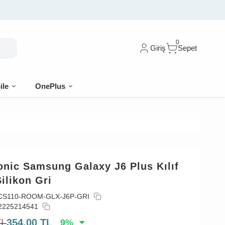
0
Giriş
Sepet
ile
OnePlus
onic Samsung Galaxy J6 Plus Kılıf
ilikon Gri
CS110-ROOM-GLX-J6P-GRI
2225214541
TL
354,00
TL
9
%