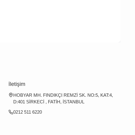
İletişim
HOBYAR MH. FINDIKÇI REMZİ SK. NO:5, KAT:4,
D:401 SİRKECİ , FATİH, İSTANBUL
0212 511 6220