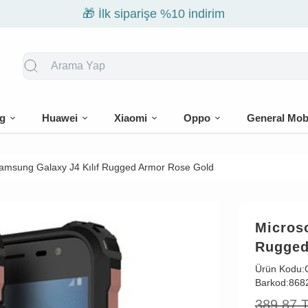
🎁 İlk siparişe %10 indirim
g
Huawei
Xiaomi
Oppo
General Mob
amsung Galaxy J4 Kılıf Rugged Armor Rose Gold
Micros
Rugged
Ürün Kodu:
Barkod:
868
389,87