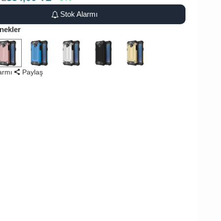
Stok Alarmı
nekler
larmı
Paylaş