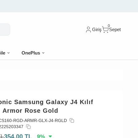
0
Giriş
Sepet
ile
OnePlus
onic Samsung Galaxy J4 Kılıf
 Armor Rose Gold
CS160-RGD-ARMR-GLX-J4-RGLD
2225203347
TL
354,00
TL
9
%