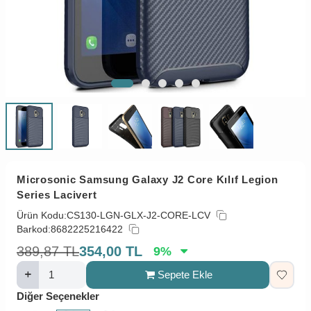
Microsonic Samsung Galaxy J2 Core Kılıf Legion
Series Lacivert
Ürün Kodu:
CS130-LGN-GLX-J2-CORE-LCV
Barkod:
8682225216422
389,87
TL
354,00
TL
9
%
Sepete Ekle
Diğer Seçenekler