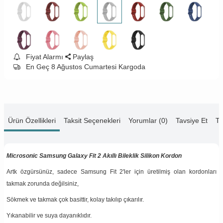
Fiyat Alarmı
Paylaş
En Geç 8 Ağustos Cumartesi Kargoda
Ürün Özellikleri
Taksit Seçenekleri
Yorumlar (0)
Tavsiye Et
Te
Microsonic Samsung Galaxy Fit 2 Akıllı Bileklik Silikon Kordon
Artk özgürsünüz, sadece Samsung Fit 2'ler için üretilmiş olan kordonları
takmak zorunda değilsiniz,
Sökmek ve takmak çok basittir, kolay takılıp çıkarılır.
Yıkanabilir ve suya dayanıklıdır.