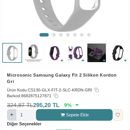
Microsonic Samsung Galaxy Fit 2 Silikon Kordon
Gri
Ürün Kodu:
CS130-GLX-FIT-2-SLC-KRDN-GRI
Barkod:
8682875127871
324,87
TL
295,20
TL
9
%
Sepete Ekle
Diğer Seçenekler